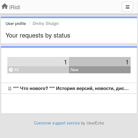
iRidi
User profile
Dmitry Shulgin
Your requests by status
1
1
All
New
*** Что нового? *** История версий, новости, дистрибутивы
Customer support service
by UserEcho